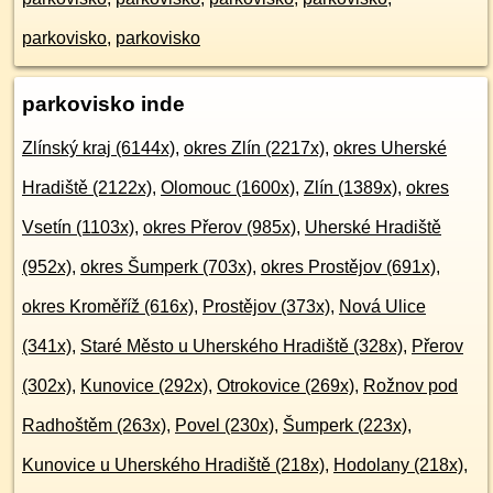
parkovisko
,
parkovisko
parkovisko inde
Zlínský kraj (6144x)
,
okres Zlín (2217x)
,
okres Uherské
Hradiště (2122x)
,
Olomouc (1600x)
,
Zlín (1389x)
,
okres
Vsetín (1103x)
,
okres Přerov (985x)
,
Uherské Hradiště
(952x)
,
okres Šumperk (703x)
,
okres Prostějov (691x)
,
okres Kroměříž (616x)
,
Prostějov (373x)
,
Nová Ulice
(341x)
,
Staré Město u Uherského Hradiště (328x)
,
Přerov
(302x)
,
Kunovice (292x)
,
Otrokovice (269x)
,
Rožnov pod
Radhoštěm (263x)
,
Povel (230x)
,
Šumperk (223x)
,
Kunovice u Uherského Hradiště (218x)
,
Hodolany (218x)
,