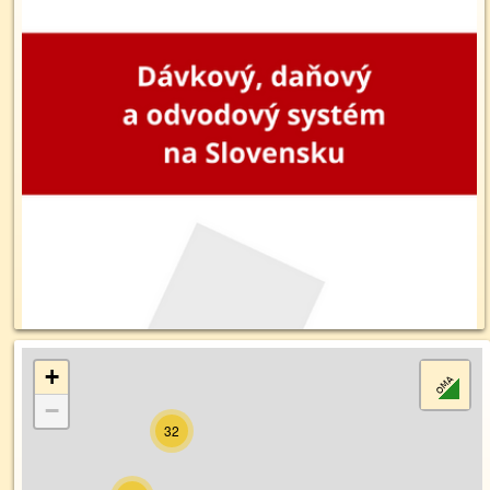
+
−
32