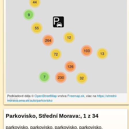
44
9
55
12
264
103
13
72
126
7
230
32
Podkladové dáta ©
OpenStreetMap
vrstva
Freemap.sk
, viac na
https://stredni-
30 km
morava.oma.sk/auto/parkovisko
Parkovisko, Střední Morava:
, 1 z 34
parkovisko
,
parkovisko
,
parkovisko
,
parkovisko
,