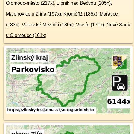
Olomouc-město (217x)
,
Lipník nad Bečvou (205x)
,
Malenovice u Zlína (197x)
,
Kroměříž (185x)
,
Mařatice
(183x)
,
Valašské Meziříčí (180x)
,
Vsetín (171x)
,
Nové Sady
u Olomouce (161x)